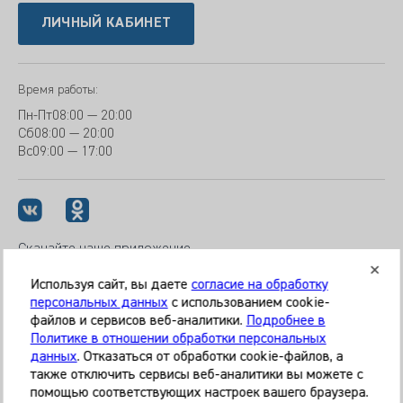
ЛИЧНЫЙ КАБИНЕТ
Время работы:
Пн-Пт
08:00 — 20:00
Сб
08:00 — 20:00
Вс
09:00 — 17:00
Скачайте наше приложение
Используя сайт, вы даете
согласие на обработку
персональных данных
с использованием cookie-
файлов и сервисов веб-аналитики.
Подробнее в
© 2026 Клиника «МЕДИКАЛ ОН ГРУП»
Политике в отношении обработки персональных
Все права защищены
данных
. Отказаться от обработки cookie-файлов, а
также отключить сервисы веб-аналитики вы можете с
Информация, представленная на сайте, является
помощью соответствующих настроек вашего браузера.