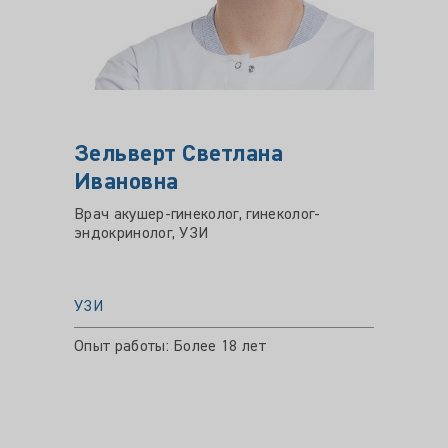
Зельверт Светлана
Пане
Ивановна
Врач-т
ультра
Врач акушер-гинеколог, гинеколог-
эндокринолог, УЗИ
УЗИ
УЗИ
Опыт ра
Цена пр
Опыт работы: Более 18 лет