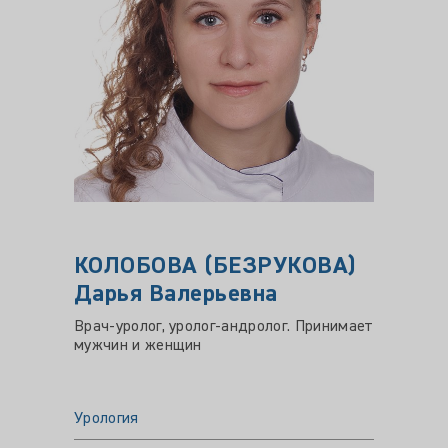
КОЛОБОВА (БЕЗРУКОВА)
БАИ
Дарья Валерьевна
Таль
Врач-уролог, уролог-андролог. Принимает
Врач-ур
мужчин и женщин
Урология
Уролог