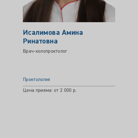
Исалимова Амина
БАК
Ринатовна
Иван
Врач-колопроктолог
Врач-ко
Проктология
Прокто
Цена приема: от 2 000 р.
Опыт ра
Цена пр